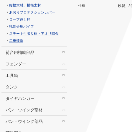
縦根太材、横根太材
仕様
鉄製、3
あおりプロテクションカバー
ロープ通し枠
幌骨受用パイプ
ステーキ引張り棒・アオリ隅金
二重蝶番
荷台用補助部品
フェンダー
工具箱
タンク
タイヤハンガー
バン・ウイング部材
バン・ウイング部品