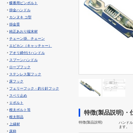
蝶番用ピンボルト
掛金ハンドル
カンヌキ コ型
掛金受
純正あおり端末材
チェーン掛、チェーン
エビカン（キャッチャー）
アオリ締付けハンドル
スプーンハンドル
ロープフック
ステンレス製フック
床フック
フェリーフック・釣り針フック
スベリ止め
Ｕボルト
根太ボルト等
特徴(製品説明)・
根太部品
特徴(製品説明)
ハンドル
上縁材
ます。
床枠