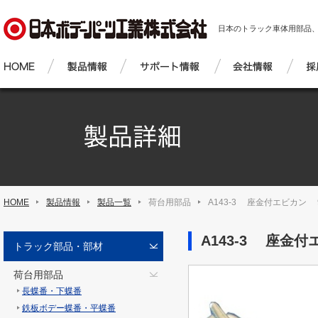
日本のトラック車体用部品
HOME
製品情報
製品一覧
荷台用部品
A143-3 座金付エビカン 
A143-3 座金付
トラック部品・部材
荷台用部品
長蝶番・下蝶番
鉄板ボデー蝶番・平蝶番